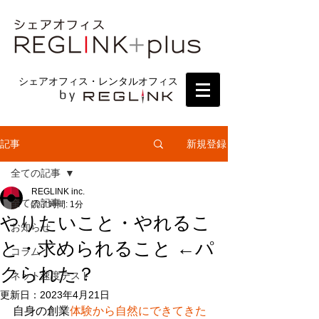
シェアオフィス・レンタルオフィス
by
新規登録
記事
全ての記事
REGLINK inc.
全ての記事
読了時間: 1分
やりたいこと・やれるこ
お知らせ
と・求められること ←パ
コラム
クられた？
ネット速度テスト
更新日：
2023年4月21日
自身の創業
体験から自然にできてきた